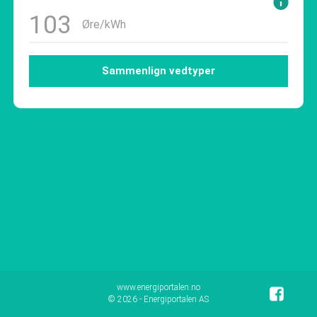
103
Øre/kWh
Sammenlign vedtyper
www.energiportalen.no
© 2026 - Energiportalen AS