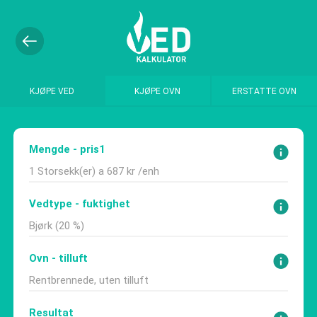
KJØPE VED
KJØPE OVN
ERSTATTE OVN
Mengde - pris1
1 Storsekk(er) a 687 kr /enh
Vedtype - fuktighet
Bjørk (20 %)
Ovn - tilluft
Rentbrennede, uten tilluft
Resultat